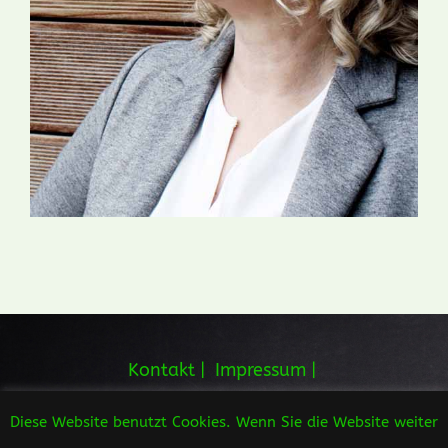
Kontakt
|
Impressum
|
Datenschutzerklärung
| Designed by
Hepa-
Diese Website benutzt Cookies. Wenn Sie die Website weiter
Design